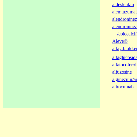
aldesleukin
alemtuzuma
alendronine
alendroninez
/colecalcif
Aleve®
alfa
-blokke
1
alfaglucosi
alfatocoferol
alfuzosine
alginezuur/a
alirocumab