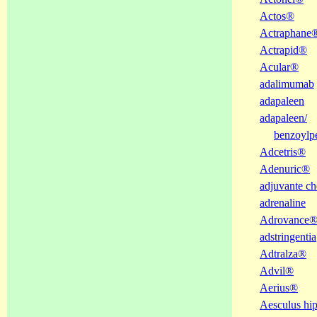
Actos®
Actraphane
Actrapid®
Acular®
adalimumab
adapaleen
adapaleen/
benzoylp
Adcetris®
Adenuric®
adjuvante c
adrenaline
Adrovance
adstringentia
Adtralza®
Advil®
Aerius®
Aesculus hi