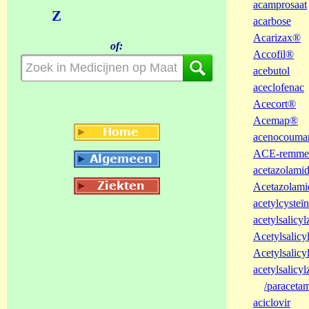
acamprosaat
Z
acarbose
Acarizax®
of:
Accofil®
acebutol
aceclofenac
Acecort®
Acemap®
acenocouma
ACE-remme
acetazolami
Acetazolam
acetylcysteï
acetylsalicyl
Acetylsalic
Acetylsalic
acetylsalicyl
/paracetam
aciclovir