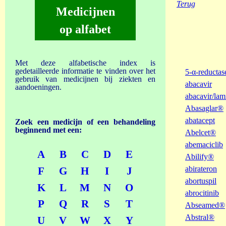
Terug
Medicijnen
op alfabet
Met deze alfabetische index is
gedetailleerde informatie te vinden over het
5-α-reducta
gebruik van medicijnen bij ziekten en
abacavir
aandoeningen.
abacavir/lam
Abasaglar®
abatacept
Zoek een medicijn of een behandeling
beginnend met een:
Abelcet®
abemaciclib
A
B
C
D
E
Abilify®
abirateron
F
G
H
I
J
abortuspil
K
L
M
N
O
abrocitinib
P
Q
R
S
T
Abseamed®
Abstral®
U
V
W
X
Y