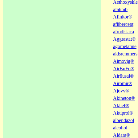
Aethoxyskle
afatinib
Afinitor®
aflibercept
afrodisiaca
Aggrastat®
agomelatine
aidsremmers
Aimovig®
AirBuFo®
Airflusal®
Airomir®
Ajovy®
Akineton®
Aklief®
Aktiprol®
albendazol
alcohol
Aldara®