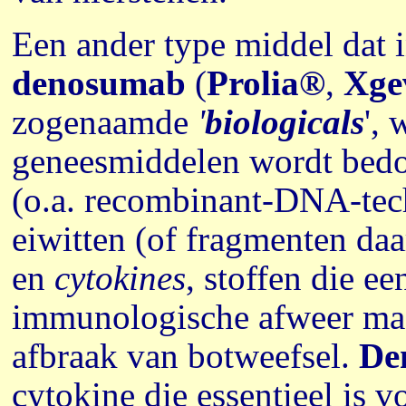
Een ander type middel dat i
denosumab
(
Prolia®
,
Xge
zogenaamde
'
biologicals
',
geneesmiddelen wordt bedo
(o.a.
recombinant-DNA
-te
eiwitten (of fragmenten da
en
cytokines
, stoffen die ee
immunologische afweer maar
afbraak van botweefsel.
De
cytokine die essentieel is v