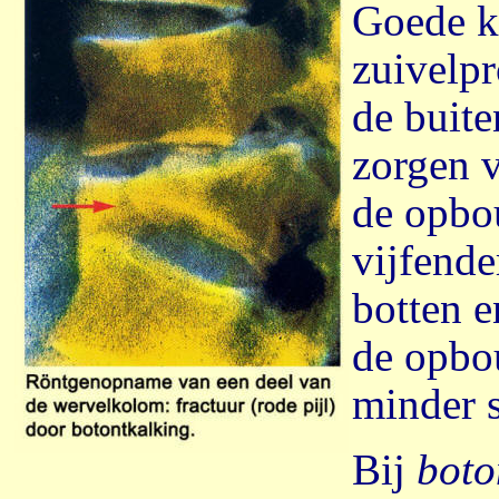
Goede ka
zuivelpr
de buite
zorgen v
de opbo
vijfende
botten e
de opbou
minder 
Bij
boto