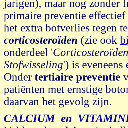
jarigen), maar nog zonder f
primaire preventie effectie
het extra botverlies tegen t
corticosteroïden
(zie ook
b
onderdeel '
Corticosteroïde
Stofwisseling
') is eveneens
Onder
tertiaire preventie
v
patiënten met ernstige boto
daarvan het gevolg zijn.
CALCIUM
en
VITAMIN