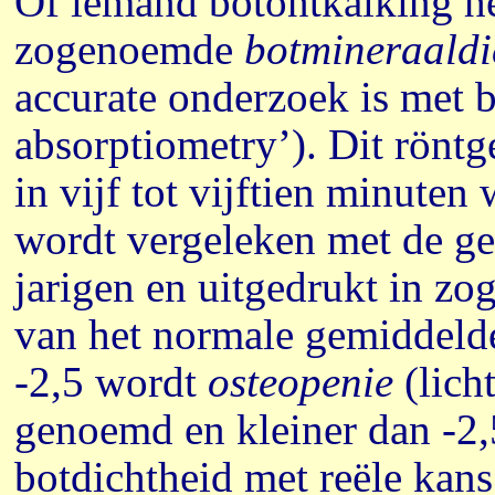
Of iemand botontkalking he
zogenoemde
botmineraald
accurate onderzoek is met 
absorptiometry’). Dit röntg
in vijf tot vijftien minute
wordt vergeleken met de g
jarigen en uitgedrukt in z
van het normale gemiddelde
-2,5 wordt
osteopenie
(lich
genoemd en kleiner dan -2
botdichtheid met reële kan