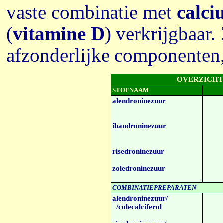
vaste combinatie met
calc
(
vitamine D
) verkrijgbaar.
afzonderlijke componenten,
OVERZICHT
STOFNAAM
alendroninezuur
ibandroninezuur
risedroninezuur
zoledroninezuur
COMBINATIEPREPARATEN
alendroninezuur/
/colecalciferol