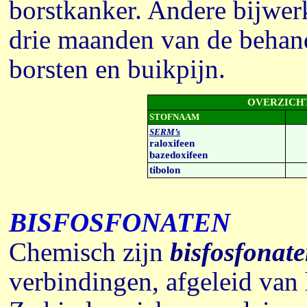
borstkanker. Andere bijwerk
drie maanden van de behand
borsten en buikpijn.
OVERZICH
STOFNAAM
SERM’
s
raloxifeen
bazedoxifeen
tibolon
BISFOSFONATEN
Chemisch zijn
bisfosfonat
verbindingen, afgeleid van