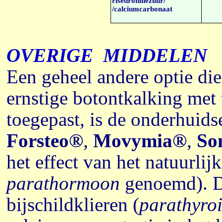
risedroninezuur/
/calciumcarbonaat
OVERIGE MIDDELEN
Een geheel andere optie die
ernstige botontkalking met
toegepast, is de onderhuids
Forsteo®
,
Movymia®
,
So
het effect van het natuurlij
parathormoon
genoemd). D
bijschildklieren (
parathyro