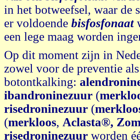
in het botweefsel, waar de 
er voldoende
bisfosfonaat
w
een lege maag worden ing
Op dit moment zijn in Nede
zowel voor de preventie al
botontkalking:
alendronin
ibandroninezuur
(
merklo
risedroninezuur
(
merkloo
(
merkloos
,
Aclasta®, Zo
risedroninezuur
worden éé