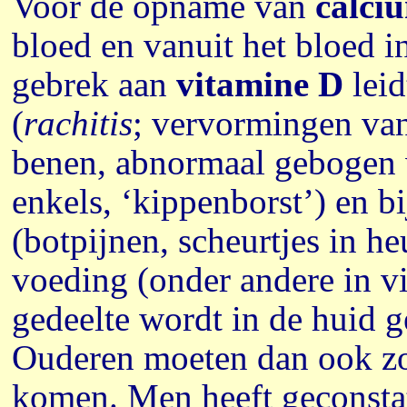
Voor de opname van
calci
bloed en vanuit het bloed i
gebrek aan
vitamine D
leid
(
rachitis
; vervormingen van
benen, abnormaal gebogen 
enkels, ‘kippenborst’) en b
(botpijnen, scheurtjes in he
voeding (onder andere in vi
gedeelte wordt in de huid 
Ouderen moeten dan ook zor
komen. Men heeft geconsta