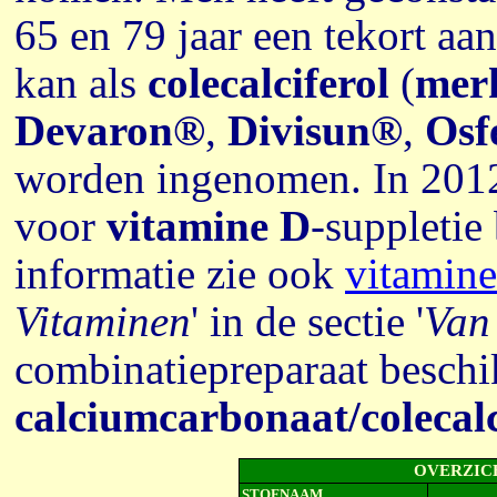
65 en 79 jaar een tekort aa
kan als
colecalciferol
(
mer
Devaron®
,
Divisun®
,
Osf
worden ingenomen.
In 201
voor
vitamine D
-suppletie
informatie zie ook
vitamin
Vitaminen
' in de sectie '
Van
combinatiepreparaat beschi
calciumcarbonaat/colecalc
OVERZIC
STOFNAAM