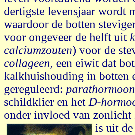
dertigste levensjaar wordt
waardoor de botten stevige
voor ongeveer de helft uit
k
calciumzouten
) voor de ste
collageen
, een eiwit dat bo
kalkhuishouding in botten
gereguleerd:
parathormoon
schildklier en het
D-hormo
onder invloed van zonlicht
is uit d