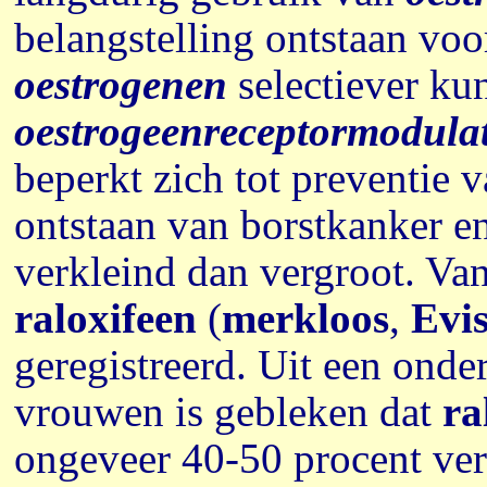
belangstelling ontstaan voo
oestrogenen
selectiever ku
oestrogeenreceptormodula
beperkt zich tot preventie 
ontstaan van borstkanker e
verkleind dan vergroot. Va
raloxifeen
(
merkloos
,
Evi
geregistreerd. Uit een ond
vrouwen is gebleken dat
ra
ongeveer 40-50 procent ver