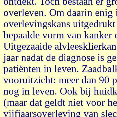
ontdekt. Toch bestaan er gr
overleven. Om daarin enig i
overlevingskans uitgedrukt 
bepaalde vorm van kanker da
Uitgezaaide alvleesklierkank
jaar nadat de diagnose is g
patiënten in leven. Zaadbal
vooruitzicht: meer dan 90 pr
nog in leven. Ook bij huid
(maar dat geldt niet voor 
vijfjaarsoverleving van sle