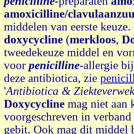
penicilline-
preparaten
amox
amoxicilline/clavulaanzu
middelen van eerste keuze.
doxycycline
(
merkloos
,
Do
tweedekeuze middel en vormt
voor
penicilline
-allergie b
deze antibiotica, zie
penicil
'
Antibiotica & Ziekteverwe
Doxycycline
mag niet aan 
voorgeschreven in verband 
gebit.
Ook mag dit middel b