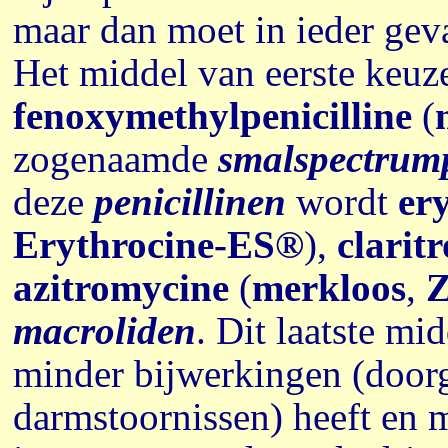
maar dan moet in ieder geva
Het middel van eerste keuz
fenoxymethylpenicilline
(
zogenaamde
smalspectrump
deze
penicillinen
wordt
er
Erythrocine-ES®
),
clarit
azitromycine
(
merkloos
,
Z
macroliden
. Dit laatste mi
minder bijwerkingen (door
darmstoornissen) heeft en 