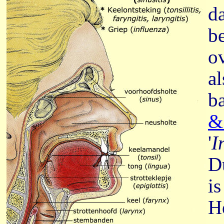
d
b
o
al
b
&
'
I
Du
i
He