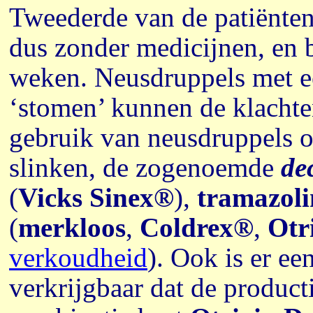
Tweederde van de patiënten
dus zonder medicijnen, en b
weken. Neusdruppels met ee
‘stomen’ kunnen de klachten
gebruik van neusdruppels of
slinken, de zogenoemde
de
(
Vicks Sinex®
),
tramazoli
(
merkloos
,
Coldrex®
,
Otr
verkoudheid
). Ook is er e
verkrijgbaar dat de product