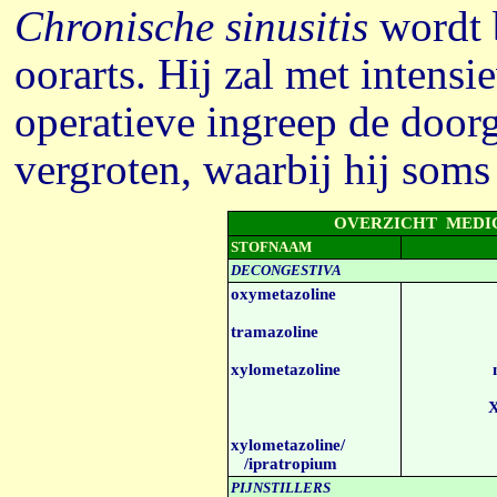
Chronische sinusitis
wordt b
oorarts. Hij zal met intens
operatieve ingreep de doorg
vergroten, waarbij hij som
OVERZICHT MEDI
STOFNAAM
DECONGESTIVA
oxymetazoline
tramazoline
xylometazoline
X
xylometazoline/
/ipratropium
PIJNSTILLERS