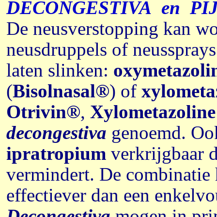
DECONGESTIVA
en
PIJ
De neusverstopping kan wo
neusdruppels of neussprays
laten slinken:
oxymetazoli
(
Bisolnasal®
) of
xylometa
Otrivin®
,
Xylometazolin
decongestiva
genoemd. Ook 
ipratropium
verkrijgbaar d
vermindert. De combinatie
effectiever dan een enkelvo
Decongestiva
mogen in prin