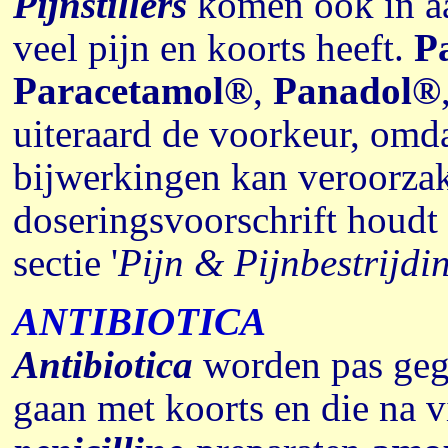
Pijnstillers
komen ook in aa
veel pijn en koorts heeft.
P
Paracetamol®
,
Panadol®
uiteraard de voorkeur, omd
bijwerkingen kan veroorzak
doseringsvoorschrift houdt 
sectie '
Pijn & Pijnbestrijdi
ANTIBIOTICA
Antibiotica
worden pas gege
gaan met koorts en die na v