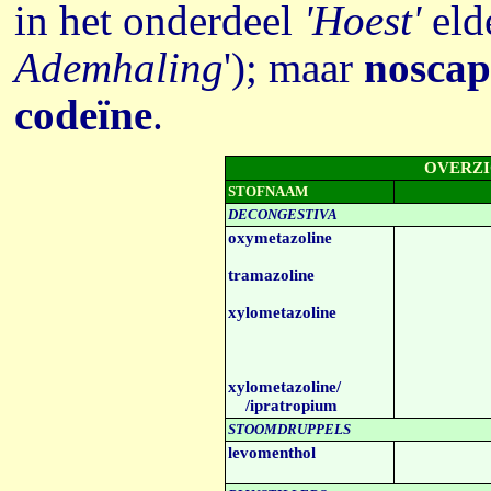
in het onderdeel
'Hoest'
elde
Ademhaling
'); maar
noscap
codeïne
.
OVERZ
STOFNAAM
DECONGESTIVA
oxymetazoline
tramazoline
xylometazoline
xylometazoline/
/ipratropium
STOOMDRUPPELS
levomenthol