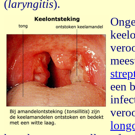
(
laryngitis
).
Onge
keel
veroo
mees
strep
een b
infec
vero
long