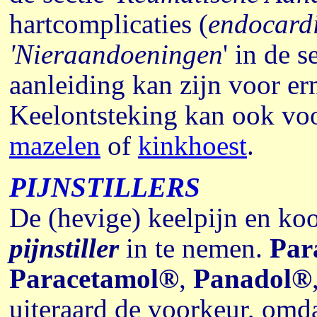
hartcomplicaties (
endocardi
'Nieraandoeningen
' in de s
aanleiding kan zijn voor er
Keelontsteking kan ook voo
mazelen
of
kinkhoest
.
PIJNSTILLERS
De (hevige) keelpijn en ko
pijnstiller
in te nemen.
Par
Paracetamol®
,
Panadol®
uiteraard de voorkeur, omda