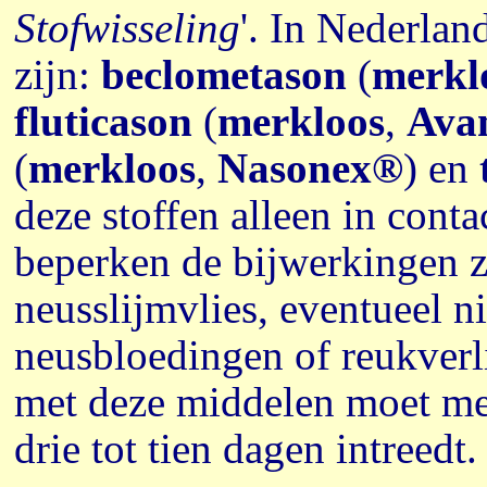
Stofwisseling
'. In Nederlan
zijn:
beclometason
(
merkl
fluticason
(
merkloos
,
Ava
(
merkloos
,
Nasonex®
) en
deze stoffen alleen in cont
beperken de bijwerkingen zic
neusslijmvlies, eventueel n
neusbloedingen of reukverli
met deze middelen moet men
drie tot tien dagen intreedt.