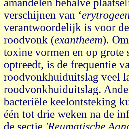
amandelen behalve plaatseli
verschijnen van ‘
erytrogeen
verantwoordelijk is voor d
roodvonk (
exantheem
). Om
toxine vormen en op grote 
optreedt, is de frequentie 
roodvonkhuiduitslag veel l
roodvonkhuiduitslag. Ande
bacteriële keelontsteking k
één tot drie weken na de inf
de sectie
'Reumatische Aan