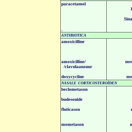
paracetamol
Sin
ANTIBIOTICA
amoxicilline
amoxicilline/
mer
/clavulaanzuur
doxycycline
me
NASALE CORTICOSTEROÏDEN
beclometason
budesonide
fluticason
mometason