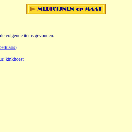
 de volgende items gevonden:
pertussis)
ur
:
kinkhoest