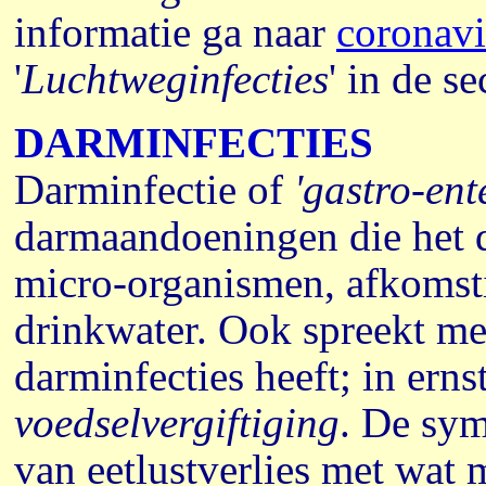
informatie ga naar
coronavi
'
Luchtweginfecties
' in de se
DARMINFECTIES
Darminfectie of
'gastro-ente
darmaandoeningen die het di
micro-organismen, afkomsti
drinkwater. Ook
spreekt m
darminfecties heeft; in erns
voedselvergiftiging
.
De symp
van eetlustverlies met wat m