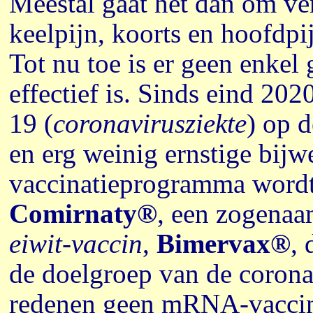
Meestal gaat het dan om ve
keelpijn, koorts en hoofdpi
Tot nu toe is er geen enke
effectief is.
Sinds eind 2020
19 (
coronavirusziekte
) op d
en erg weinig ernstige bijw
vaccinatieprogramma wordt
Comirnaty®
,
een zogena
eiwit-vaccin
,
Bimervax®
, 
de doelgroep van de corona
redenen geen mRNA-vaccin