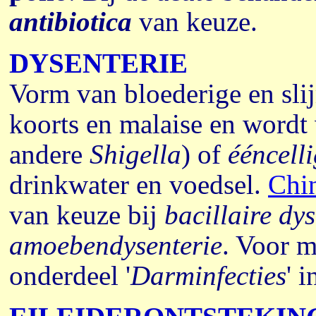
antibiotica
van keuze.
DYSENTERIE
Vorm van bloederige en slij
koorts en malaise en wordt
andere
Shigella
) of
ééncell
drinkwater en voedsel.
Chi
van keuze bij
bacillaire dys
amoebendysenterie
. Voor m
onderdeel '
Darminfecties
' i