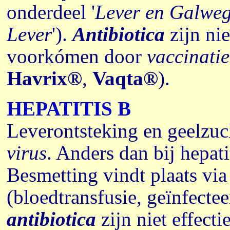
onderdeel '
Lever en Galwe
Lever
').
Antibiotica
zijn ni
voorkómen door
vaccinatie
Havrix®
,
Vaqta®
).
HEPATITIS B
Leverontsteking en geelzuc
virus
. Anders dan bij hepati
Besmetting vindt plaats via
(bloedtransfusie, geïnfectee
antibiotica
zijn niet effecti