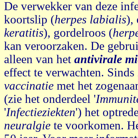
De verwekker van deze infe
koortslip (
herpes labialis
),
keratitis
), gordelroos (
herpe
kan veroorzaken. De gebru
alleen van het
antivirale m
effect te verwachten.
Sinds 
vaccinatie
met het zogena
(zie het onderdeel '
Immunite
'
Infectieziekten
')
het optred
neuralgie
te voorkomen. He