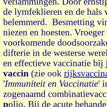
verlammingen. Door ernstig
de lymfeklieren en de hals
belemmerd. Besmetting vind
niezen en hoesten. Vroeger 
voorkomende doodsoorzaken
difterie in de westerse wer
en effectieve vaccinatie bi
vaccin
(zie ook
rijksvacci
'
Immuniteit en Vaccinatie
' 
zogenaamd combinatievacc
p
olio. Bij de acute behande