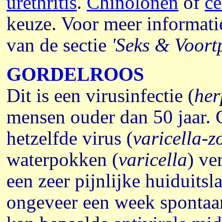
urethritis
.
Chinolonen
of
ce
keuze. Voor meer informati
van de sectie
'Seks & Voortp
GORDELROOS
Dit is een virusinfectie (
her
mensen ouder dan 50 jaar. 
hetzelfde virus (
varicella-z
waterpokken (
varicella
) ve
een zeer pijnlijke huiduits
ongeveer een week spontaa