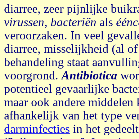
diarree, zeer pijnlijke bui
virussen
,
bacteriën
als
éénc
veroorzaken. In veel gevall
diarree, misselijkheid (al o
behandeling staat aanvulli
voorgrond.
Antibiotica
word
potentieel gevaarlijke bacte
maar ook andere middelen
afhankelijk van het type v
darminfecties
in het gedeel