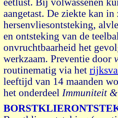
eetlust. Bij volwassenen 
aangetast. De ziekte
kan in 
hersenvliesontsteking, alvl
en ontsteking van de teelba
onvruchtbaarheid het gevol
werkzaam. Preventie door
routinematig via het
rijksv
leeftijd van 14 maanden wor
het onderdeel
Immuniteit &
BORSTKLIERONTSTE