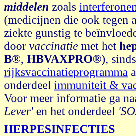
middelen
zoals
interferone
(medicijnen die ook tegen a
ziekte gunstig te beïnvlo
door
vaccinatie
met het
hep
B®
,
HBVAXPRO®
),
sinds
rijksvaccinatieprogramma
a
onderdeel
immuniteit & vac
Voor meer informatie ga n
Lever'
en het onderdeel
'SO
HERPESINFECTIES