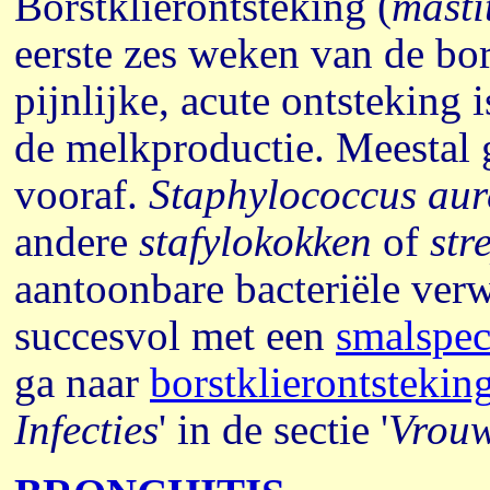
Borstklierontsteking (
masti
eerste zes weken van de bo
pijnlijke, acute ontsteking 
de melkproductie. Meestal 
vooraf.
Staphylococcus aur
andere
stafylokokken
of
str
aantoonbare bacteriële ver
succesvol met een
smalspec
ga naar
borstklierontstekin
Infecties
' in de sectie '
Vrouw