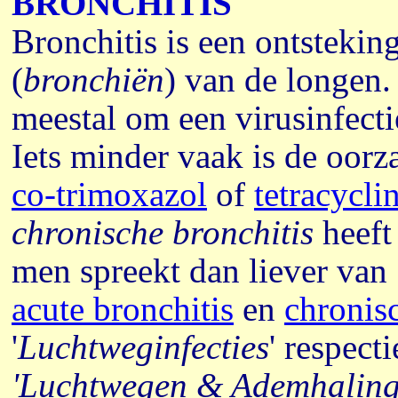
BRONCHITIS
Bronchitis is een ontstekin
(
bronchiën
) van de longen.
meestal om een virusinfecti
Iets minder vaak is de oorza
co-trimoxazol
of
tetracycli
chronische bronchitis
heeft
men spreekt dan liever van
acute bronchitis
en
chronis
'
Luchtweginfecties
' respecti
'Luchtwegen & Ademhaling