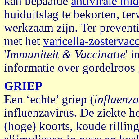
kan bepaalde
antivirale mi
huiduitslag te bekorten, ter
werkzaam zijn. Ter prevent
met het
varicella-zostervac
'
Immuniteit & Vaccinatie
' i
informatie over gordelroos
GRIEP
Een ‘echte’ griep (
influenza
influenzavirus. De ziekte h
(hoge) koorts, koude rillin