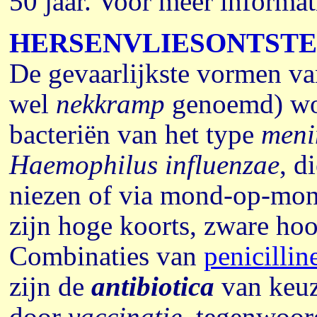
50 jaar.
Voor meer informat
HERSENVLIESONTST
De gevaarlijkste vormen va
wel
nekkramp
genoemd) wor
bacteriën van het type
meni
Haemophilus influenzae
, d
niezen of via mond-op-mon
zijn hoge koorts, zware hoo
Combinaties van
penicillin
zijn de
antibiotica
van keuz
door
vaccinatie
,
tegenwoord