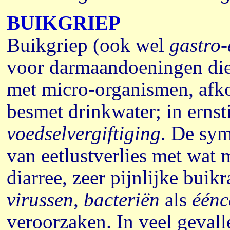
BUIKGRIEP
Buikgriep (ook wel
gastro-
voor darmaandoeningen die h
met micro-organismen, afko
besmet drinkwater
; in erns
voedselvergiftiging
.
De symp
van eetlustverlies met wat m
diarree, zeer pijnlijke bui
virussen
,
bacteriën
als
éénc
veroorzaken. In veel gevall