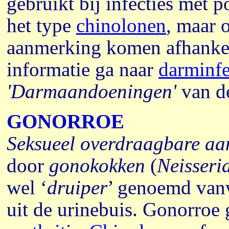
gebruikt bij infecties met p
het type
chinolonen
,
maar o
aanmerking komen afhankel
informatie ga naar
darminfe
'Darmaandoeningen'
van de
GONORROE
Seksueel overdraagbare a
door
gonokokken
(
Neisseri
wel ‘
druiper
’ genoemd van
uit de urinebuis. Gonorroe