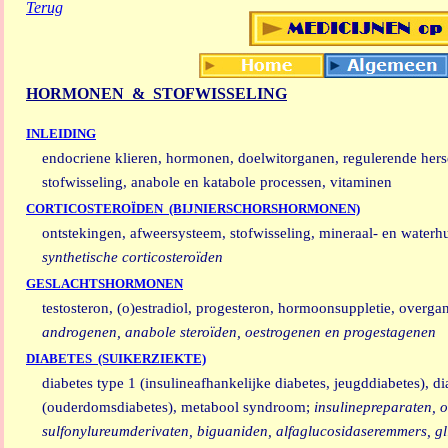
Terug
HORMONEN
&
STOFWISSELING
INLEIDING
endocriene klieren, hormonen, doelwitorganen, regulerende hers
stofwisseling, anabole en katabole processen, vitaminen
CORTICOSTEROÏDEN (BIJNIERSCHORSHORMONEN)
ontstekingen, afweersysteem, stofwisseling, mineraal- en waterh
synthetische corticosteroïden
GESLACHTSHORMONEN
testosteron, (o)estradiol, progesteron, hormoonsuppletie, overga
androgenen, anabole steroïden, oestrogenen en progestagenen
DIABETES (SUIKERZIEKTE)
diabetes type 1 (insulineafhankelijke diabetes, jeugddiabetes), di
(ouderdomsdiabetes), metabool syndroom;
insulinepreparaten, o
sulfonylureumderivaten, biguaniden, alfaglucosidaseremmers, gl