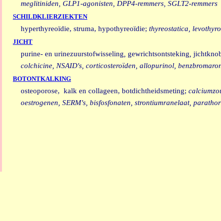
meglitiniden, GLP1-agonisten, DPP4-remmers, SGLT2-remmers
SCHILDKLIERZIEKTEN
hyperthyreoïdie, struma, hypothyreoïdie;
thyreostatica, levothyr
JICHT
purine- en urinezuurstofwisseling
,
gewrichtsontsteking
,
jichtknob
colchicine, NSAID's, corticosteroïden, allopurinol, benzbromaro
BOTONTKALKING
osteoporose, kalk en collageen, botdichtheidsmeting;
calciumzou
oestrogenen, SERM's, bisfosfonaten, strontiumranelaat, parath