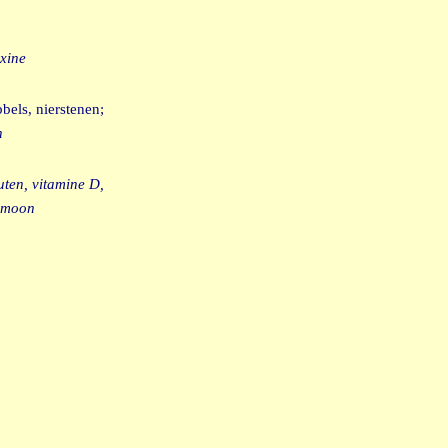
oxine
bels, nierstenen;
n
ten, vitamine D,
ormoon