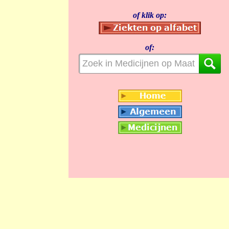
of klik op:
of: