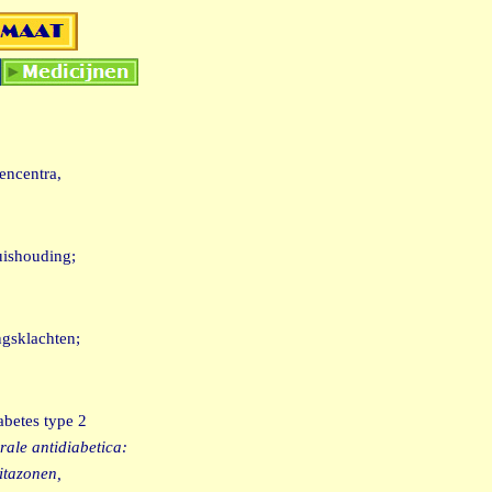
encentra,
uishouding;
ngsklachten;
abetes type 2
rale antidiabetica:
itazonen,