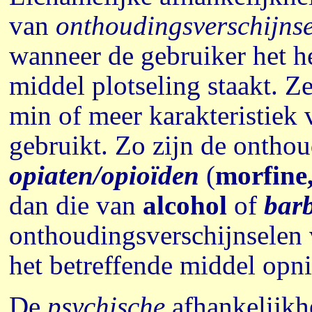
van
onthoudingsverschijns
wanneer de gebruiker het he
middel plotseling staakt. 
min of meer karakteristiek 
gebruikt. Zo zijn de ontho
opiaten/opioïden
(
morfine
dan die van
alcohol
of
barb
onthoudingsverschijnselen 
het betreffende middel opn
De
psychische
afhankelijkhe