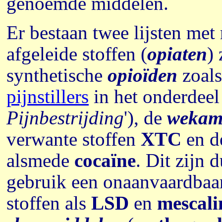
genoemde middelen.
Er bestaan twee lijsten met 
afgeleide stoffen (
opiaten
)
synthetische
opioïden
zoal
pijnstillers
in het onderdeel '
Pijnbestrijding
'), de
wekam
verwante stoffen
XTC
en d
alsmede
cocaïne
. Dit zijn d
gebruik een onaanvaardbaar
stoffen als
LSD
en
mescali