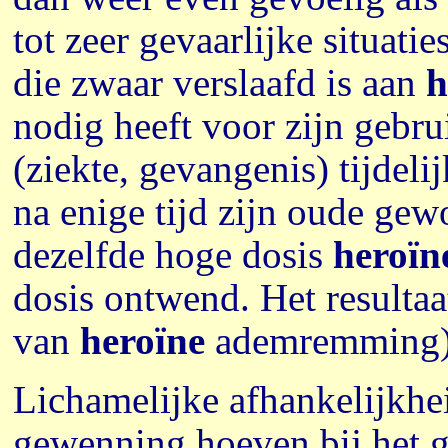
tot zeer gevaarlijke situat
die zwaar verslaafd is aan
h
nodig heeft voor zijn gebru
(ziekte, gevangenis) tijdeli
na enige tijd zijn oude gew
dezelfde hoge dosis
heroïn
dosis ontwend. Het resultaat
van
heroïne
ademremming) m
Lichamelijke afhankelijkhe
gewenning hoeven bij het g