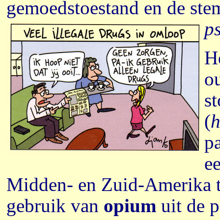
gemoedstoestand en de ste
p
H
o
s
(
h
p
e
Midden- en Zuid-Amerika ti
gebruik van
opium
uit de p