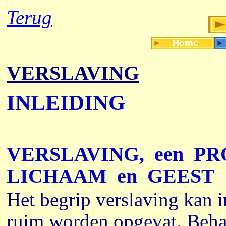
Terug
VERSLAVING
INLEIDING
VERSLAVING,
een
PR
LICHAAM
en
GEEST
Het begrip verslaving kan i
ruim worden opgevat. Beha