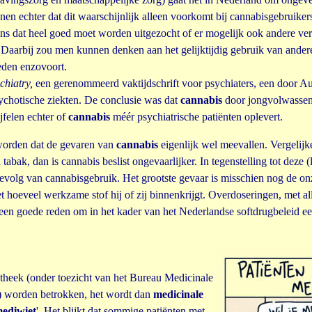
echter dat dit waarschijnlijk alleen voorkomt bij cannabisgebruikers d
ens dat heel goed moet worden uitgezocht of er mogelijk ook andere verk
 Daarbij zou men kunnen denken aan het gelijktijdig gebruik van ander
leden enzovoort.
chiatry,
een gerenommeerd vaktijdschrift voor psychiaters, een door Au
ychotische ziekten. De conclusie was dat
cannabis
door jongvolwassene
jfelen echter of
cannabis
méér psychiatrische patiënten oplevert.
worden dat de gevaren van
cannabis
eigenlijk wel meevallen. Vergelij
tabak, dan is cannabis beslist ongevaarlijker. In tegenstelling tot deze 
 gevolg van cannabisgebruik. Het grootste gevaar is misschien nog de o
t hoeveel werkzame stof hij of zij binnenkrijgt. Overdoseringen, met all
 een goede reden om in het kader van het Nederlandse softdrugbeleid ee
theek (onder toezicht van het Bureau Medicinale
t) worden betrokken, het wordt dan
medicinale
ediwiet
'. Het blijkt dat sommige patiënten met