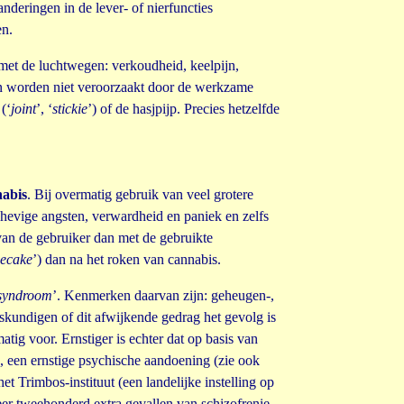
nderingen in de lever- of nierfuncties
en.
met de luchtwegen: verkoudheid, keelpijn,
ten worden niet veroorzaakt door de werkzame
(‘
joint
’, ‘
stickie
’) of de hasjpijp. Precies hetzelfde
abis
. Bij overmatig gebruik van veel grotere
hevige angsten, verwardheid en paniek en zelfs
van de gebruiker dan met de gebruikte
ecake
’) dan na het roken van cannabis.
esyndroom
’. Kenmerken daarvan zijn: geheugen-,
eskundigen of dit afwijkende gedrag het gevolg is
ig voor. Ernstiger is echter dat op basis van
, een ernstige psychische aandoening (zie ook
t Trimbos-instituut (een landelijke instelling op
eer tweehonderd extra gevallen van schizofrenie