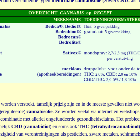
rland verschillende typen
medicinale cannabisolie
(zowel
CBD
- als
OVERZICHT
CANNABIS
op
RECEPT
MERKNAAM
®
TOEDIENINGSVORM: STER
nabis
Bedica®
,
Bediol®
flos:
5 g/verpakking
Bedrobinol®
granulaat:
5 g/verpakking
Bedrocan®
Bedrolite®
t
Sativex®
mondspray:
2,7/2,5 mg (THC/
per verstuiving
merkloos
druppelvlst. voor onder de t
e
(apotheekbereidingen)
THC:
CBD:
2,0%,
2,0 en 10%
CBD/THC:
2,0-5% / 1,3-10%
orden verstrekt, tamelijk prijzig zijn en in de meeste gevallen niet wo
-gereguleerde)
cannabisolie
. Ze worden veelal via internet en websho
n combinatie met allerlei ongefundeerde gezondheidsclaims. Het problee
melijk
CBD
(
cannabidiol
) en soms ook
THC
(
tetrahydrocannabinol
gheid van verontreinigingen als pesticiden, zware metalen, schimmels