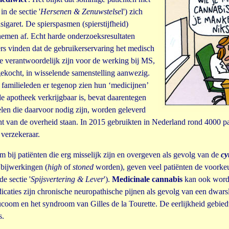
' in de sectie '
Hersenen & Zenuwstelse
l') zich
igaret. De spierspasmen (spierstijfheid)
 nemen af. Echt harde onderzoeksresultaten
kers vinden dat de gebruikerservaring het medisch
ie verantwoordelijk zijn voor de werking bij MS,
gekocht, in wisselende samenstelling aanwezig.
familieleden er tegenop zien hun ‘medicijnen’
de apotheek verkrijgbaar is, bevat daarentegen
elen die daarvoor nodig zijn, worden geleverd
ht van de overheid staan. In 2015 gebruikten in Nederland rond 4000 p
 verzekeraar.
 bij patiënten die erg misselijk zijn en overgeven als gevolg van de
cy
bijwerkingen (
high
of
stoned
worden), geven veel patiënten de voorkeu
 de sectie '
Spijsvertering & Lever
').
Medicinale cannabis
kan ook worden
dicaties zijn chronische neuropathische pijnen als gevolg van een dwars
aucoom en het syndroom van Gilles de la Tourette. De eerlijkheid gebied
s.