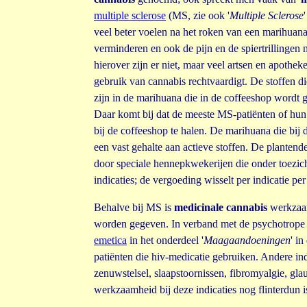
multiple sclerose
(MS, zie ook '
Multiple Sclerose
veel beter voelen na het roken van een marihuanas
verminderen en ook de pijn en de spiertrillingen
hierover zijn er niet, maar veel artsen en apothe
gebruik van cannabis rechtvaardigt. De stoffen d
zijn in de marihuana die in de coffeeshop wordt 
Daar komt bij dat de meeste MS-patiënten of hun 
bij de coffeeshop te halen. De marihuana die bij 
een vast gehalte aan actieve stoffen. De plantend
door speciale hennepkwekerijen die onder toezic
indicaties; de vergoeding wisselt per indicatie per
Behalve bij MS is
medicinale cannabis
werkzaam
worden gegeven. In verband met de psychotrope 
emetica
in het onderdeel '
Maagaandoeningen
' in
patiënten die hiv-medicatie gebruiken. Andere in
zenuwstelsel, slaapstoornissen, fibromyalgie, gl
werkzaamheid bij deze indicaties nog flinterdun i