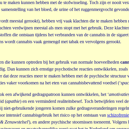
u te maken kunnen hebben met de stofwisseling. Toch zijn er nooit vera
e samenstelling van het bloed, de urine of het ruggenmergvocht gevond
rdt meestal gerookt), hebben vrij vaak klachten die te maken hebben 
klachten verdwijnen meestal als men stopt met het gebruik. Deze klach
ffen die ontstaan tijdens het verbranden van de cannabis in de sigaret 
gens wordt cannabis vaak gemengd met tabak en vervolgens gerookt.
gen die kunnen optreden bij het gebruik van normale hoeveelheden
cann
ig. Dan kunnen zich ernstige psychotische reacties ontwikkelen, zoals 
 dat deze reacties meer te maken hebben met de psychische structuur 
ties vaker voorkomen na het eten van cannabisbevattend voedsel (‘
spac
 ook een afwijkend gedragspatroon kunnen ontwikkelen, het ‘
amotivati
id (
apathie
) en een verminderd realiteitsbesef. Toch betwijfelen veel d
ij niet-gebruikende jongeren komen zulke gedragsveranderingen regelmat
or intensief cannabisgebruik het risico op het ontstaan van
schizofrenie
& Zenuwstelsel'
), en andere psychische stoornissen toeneemt. Volgens he
slavingszorg en maatschappelijke zorg) gaat het in Nederland om ongev