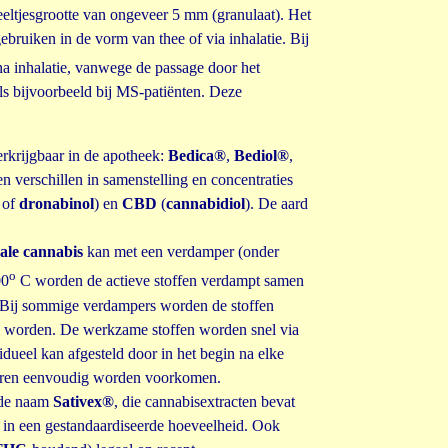
deeltjesgrootte van ongeveer 5 mm (granulaat). Het
ebruiken in de vorm van thee of via inhalatie. Bij
a inhalatie, vanwege de passage door het
ls bijvoorbeeld bij MS-patiënten. Deze
erkrijgbaar in de apotheek:
Bedica®
,
Bediol®
,
ten verschillen in samenstelling en concentraties
of
dronabinol
) en
CBD
(
cannabidiol
). De aard
ale cannabis
kan met een verdamper (onder
o
00
C worden de actieve stoffen verdampt samen
. Bij sommige verdampers worden de stoffen
n worden. De werkzame stoffen worden snel via
dueel kan afgesteld door in het begin na elke
oseren eenvoudig worden voorkomen.
 de naam
Sativex®
, die cannabisextracten bevat
, in een gestandaardiseerde hoeveelheid. Ook