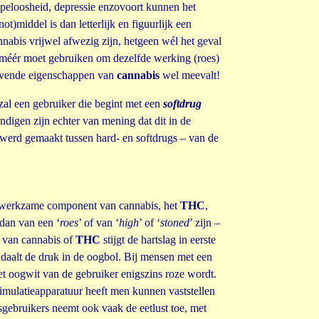
lapeloosheid, depressie enzovoort kunnen het
t)middel is dan letterlijk en figuurlijk een
nabis vrijwel afwezig zijn, hetgeen wél het geval
 méér moet gebruiken om dezelfde werking (roes)
slavende eigenschappen van
cannabis
wel meevalt!
 zal een gebruiker die begint met een
softdrug
igen zijn echter van mening dat dit in de
 werd gemaakt tussen hard- en softdrugs – van de
t werkzame component van cannabis, het
THC
,
dan van een ‘
roes
’ of van ‘
high
’ of ‘
stoned
’ zijn –
n van cannabis of
THC
stijgt de hartslag in eerste
daalt de druk in de oogbol. Bij mensen met een
et oogwit van de gebruiker enigszins roze wordt.
imulatieapparatuur heeft men kunnen vaststellen
sgebruikers neemt ook vaak de eetlust toe, met