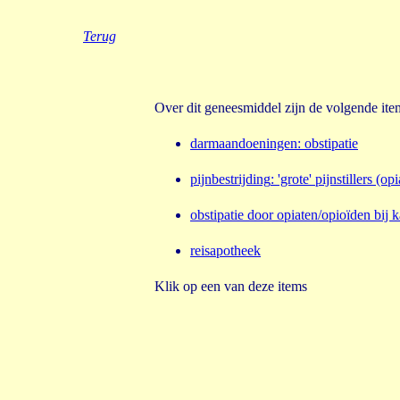
Terug
Over dit geneesmiddel zijn de volgende it
d
armaandoeningen
:
obstipatie
pijnbestrijding
:
'grote' pijnstillers (o
obstipatie door opiaten/opioïden bij 
reisapotheek
Klik op een van deze items